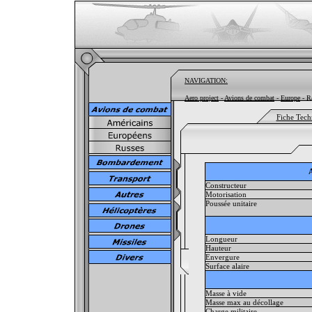
NAVIGATION:
Aero project
-
Avions de combat
-
Europe
- Ra
Fiche Tech
A
Constructeur
Motorisation
Poussée unitaire
Longueur
Hauteur
Envergure
Surface alaire
Masse à vide
Masse max au décollage
Charge militaire