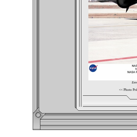
Enre
<<
Photo Pr