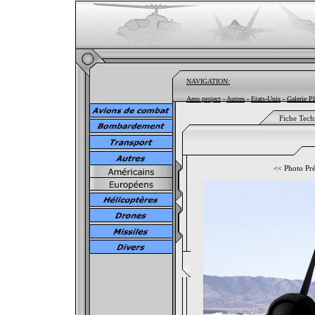
NAVIGATION:
Aero project
-
Autres
-
Etats-Unis
-
Galerie P
Fiche Tech
<<
Photo Pr