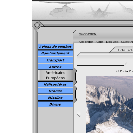
NAVIGATION:
Aero project
-
Autres
-
Etats-Unis
-
Galerie P
Fiche Tech
<<
Photo Pr