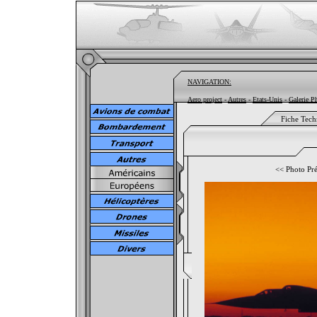
NAVIGATION:
Aero project
-
Autres
-
Etats-Unis
-
Galerie P
Fiche Tech
<<
Photo Pr