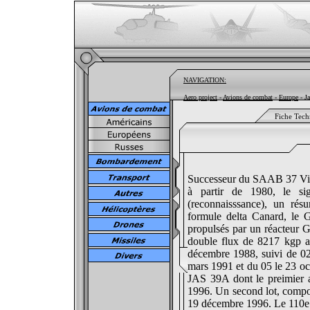
NAVIGATION:
Aero project
-
Avions de combat
-
Europe
- Ja
Fiche Tech
Successeur du SAAB 37 Vigg
à partir de 1980, le si
(reconnaisssance), un rés
formule delta Canard, le 
propulsés par un réacteur
double flux de 8217 kgp a
décembre 1988, suivi de 0
mars 1991 et du 05 le 23 oc
JAS 39A dont le preimier 
1996. Un second lot, comport
19 décembre 1996. Le 110e d