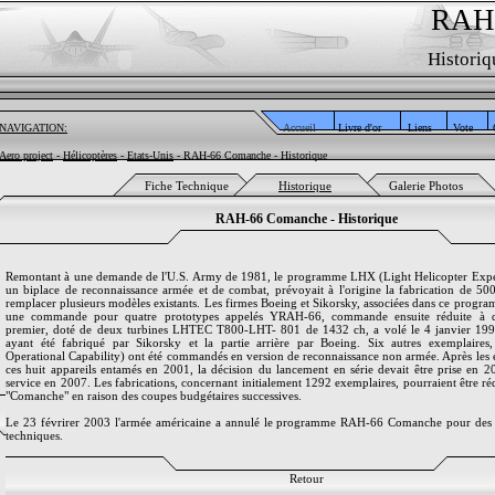
RAH
Historiq
NAVIGATION:
Accueil
Livre d'or
Liens
Vote
Aero project
-
Hélicoptères
-
Etats-Unis
- RAH-66 Comanche - Historique
Fiche Technique
Historique
Galerie Photos
RAH-66 Comanche - Historique
Remontant à une demande de l'U.S. Army de 1981, le programme LHX (Light Helicopter Expe
un biplace de reconnaissance armée et de combat, prévoyait à l'origine la fabrication de 500
remplacer plusieurs modèles existants. Les firmes Boeing et Sikorsky, associées dans ce progr
une commande pour quatre prototypes appelés YRAH-66, commande ensuite réduite à d
premier, doté de deux turbines LHTEC T800-LHT- 801 de 1432 ch, a volé le 4 janvier 1996
ayant été fabriqué par Sikorsky et la partie arrière par Boeing. Six autres exemplaire
Operational Capability) ont été commandés en version de reconnaissance non armée. Après les e
ces huit appareils entamés en 2001, la décision du lancement en série devait être prise en 
service en 2007. Les fabrications, concernant initialement 1292 exemplaires, pourraient être 
"Comanche" en raison des coupes budgétaires successives.
Le 23 févrirer 2003 l'armée américaine a annulé le programme RAH-66 Comanche pour des r
techniques.
Retour