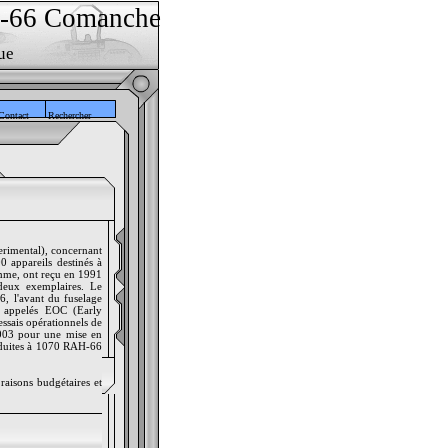
-66 Comanche
ue
Contact
Rechercher
rimental), concernant
0 appareils destinés à
amme, ont reçu en 1991
eux exemplaires. Le
, l'avant du fuselage
s, appelés EOC (Early
ssais opérationnels de
2003 pour une mise en
réduites à 1070 RAH-66
aisons budgétaires et