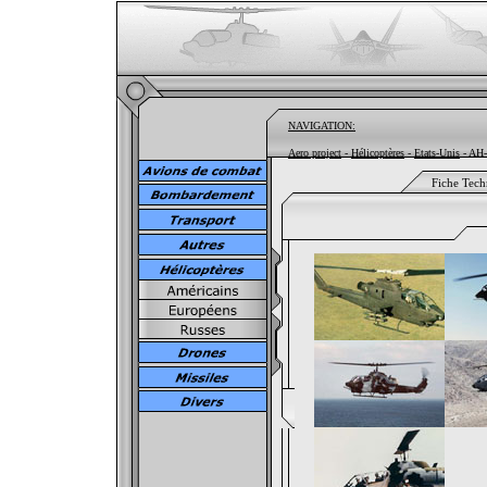
NAVIGATION:
Aero project
-
Hélicoptères
-
Etats-Unis
- AH-
Fiche Tech